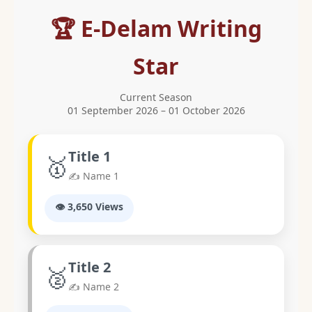
🏆 E-Delam Writing
Star
Current Season
01 September 2026 – 01 October 2026
Title 1
🥇
✍️ Name 1
👁️ 3,650 Views
Title 2
🥈
✍️ Name 2