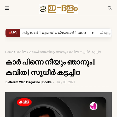
6 സെപ്റ്റംബർ 1 മുതൽ ഒക്ടോബർ 1 വരെ
LIVE
●
📈 എല്ലാ ദിവസവും
Home
കവിത
കാര്‍ പിന്നെ നീയും ഞാനും | കവിത | സുധീര്‍ കട്ടച്ചിറ
കാര്‍ പിന്നെ നീയും ഞാനും |
കവിത | സുധീര്‍ കട്ടച്ചിറ
E-Delam Web Magazine | Books
July 06, 2021