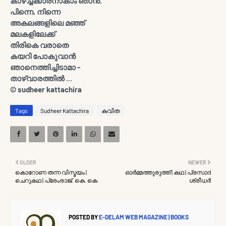
കാഴ്ച്ചക്കാരനാകാം ഞാന്‍.
പിന്നെ, നിന്നെ
അകലങ്ങളിലെ മഞ്ഞ്
മലകളിലേക്ക്
തിരികെ വരാതെ
കയറി പോകുവാന്‍
ഞാനെത്തിച്ചിടാമാ -
താഴ്വാരത്തില്‍ ...
© sudheer kattachira
Tags
Sudheer Kattachira
കവിത
OLDER
NEWER
കൊറോണ തന്ന വിസ്മയം |
ഓര്‍മ്മത്തുരുത്ത് | കഥ | പ്രസാദ്
ചെറുകഥ | പ്രേംരാജ്. കെ. കെ
ശ്രീധര്‍
POSTED BY
E-DELAM WEB MAGAZINE | BOOKS