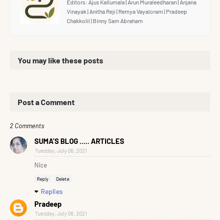
Editors: Ajus Kallumala | Arun Muraleedharan | Anjana
Vinayak | Anitha Reji | Remya Vayaloram | Pradeep
Chakkolil | Binny Sam Abraham
You may like these posts
Post a Comment
2 Comments
SUMA'S BLOG ..... ARTICLES
Tuesday, July 06, 2021
Nice
Reply
Delete
Replies
Pradeep
Tuesday, July 06, 2021