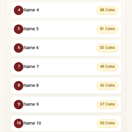
Name 4
4
68 Coins
Name 5
5
61 Coins
Name 6
6
55 Coins
Name 7
7
49 Coins
Name 8
8
42 Coins
Name 9
9
37 Coins
Name 10
10
30 Coins